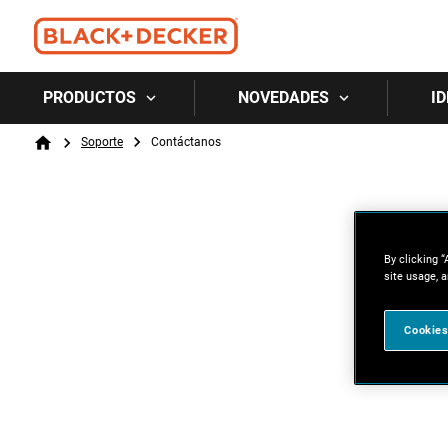
PRODUCTOS
NOVEDADES
ID
Breadcrumb
Soporte
Contáctanos
Home
By clicking “
site usage, a
Cookies