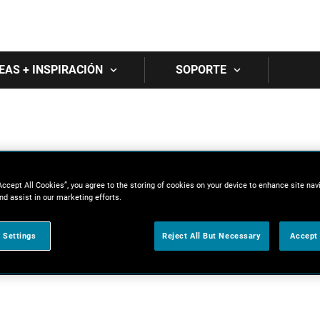
Skip to main content
EAS + INSPIRACIÓN
SOPORTE
Accept All Cookies”, you agree to the storing of cookies on your device to enhance site nav
nd assist in our marketing efforts.
 Settings
Reject All But Necessary
Accept 