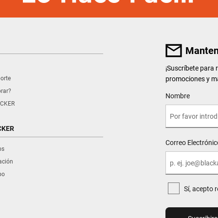
Manten
¡Suscríbete para
promociones y m
porte
rar?
User Details
Nombre
CKER
CKER
Correo Electrónic
os
ración
po
Sí, acepto 