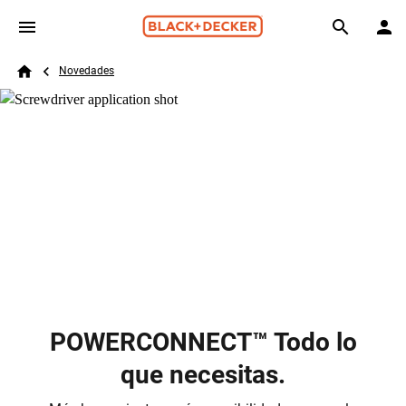
Skip to main content
Breadcrumb
Search
Novedades
Home
POWERCONNECT™ Todo lo
que necesitas.