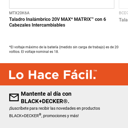
MTX20K6A
BCD
Taladro Inalámbrico 20V MAX* MATRIX™ con 6
Tala
Cabezales Intercambiables
*El voltaje máximo de la batería (medido sin carga de trabajo) es de 20
voltios. El voltaje nominal es 18.
Mantente al día con
BLACK+DECKER®.
¡Suscríbete para recibir las novedades en productos
®
BLACK+DECKER
, promociones y más!
User Details