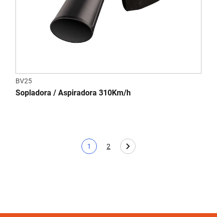
BV25
Sopladora / Aspiradora 310Km/h
1
2
Página actual
Page