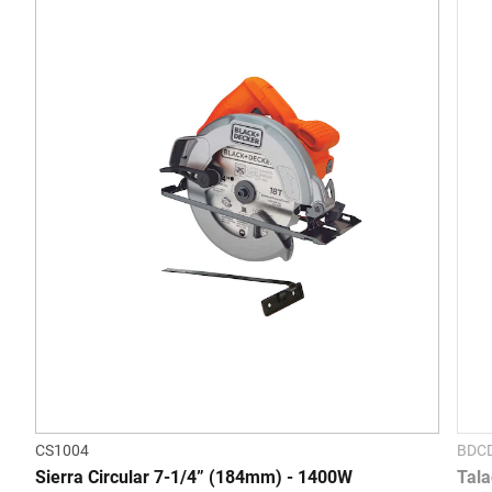
CS1004
BDC
Sierra Circular 7-1/4” (184mm) - 1400W
Tala