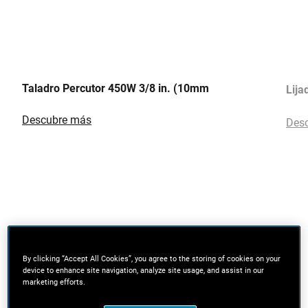
Taladro Percutor 450W 3/8 in. (10mm
Lija
Descubre más
Des
By clicking “Accept All Cookies”, you agree to the storing of cookies on your
device to enhance site navigation, analyze site usage, and assist in our
marketing efforts.