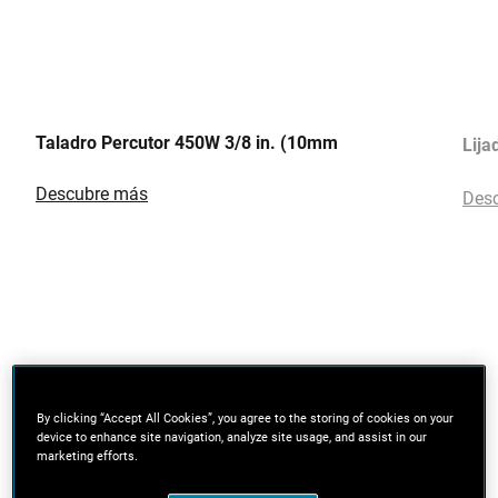
Taladro Percutor 450W 3/8 in. (10mm
Lija
Descubre más
Des
By clicking “Accept All Cookies”, you agree to the storing of cookies on your
device to enhance site navigation, analyze site usage, and assist in our
marketing efforts.